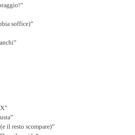
oraggio!”
bbia soffice)”
anchi”
“X”
gusta”
e il resto scompare)”