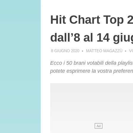
Hit Chart Top 2
dall’8 al 14 gi
8 GIUGNO 2020
MATTEO MAGAZZÙ
V
Ecco i 50 brani votabili della playli
potete esprimere la vostra preferen