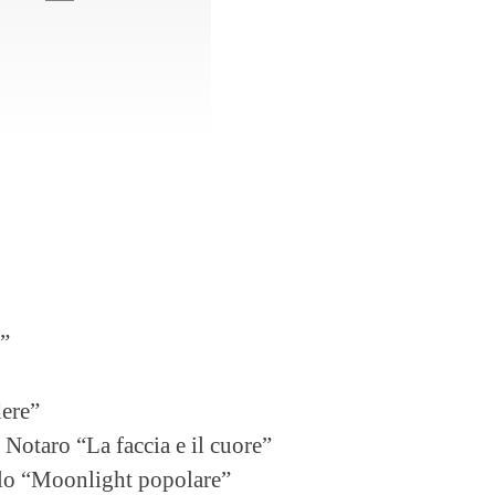
o”
dere”
Notaro “La faccia e il cuore”
o “Moonlight popolare”