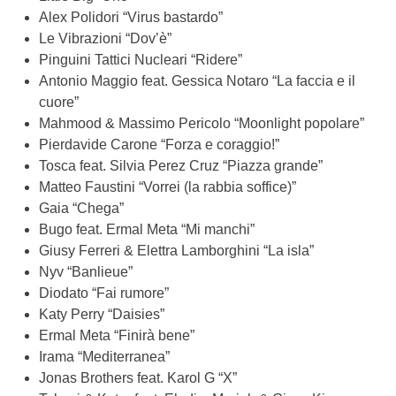
Alex Polidori “Virus bastardo”
Le Vibrazioni “Dov’è”
Pinguini Tattici Nucleari “Ridere”
Antonio Maggio feat. Gessica Notaro “La faccia e il
cuore”
Mahmood & Massimo Pericolo “Moonlight popolare”
Pierdavide Carone “Forza e coraggio!”
Tosca feat. Silvia Perez Cruz “Piazza grande”
Matteo Faustini “Vorrei (la rabbia soffice)”
Gaia “Chega”
Bugo feat. Ermal Meta “Mi manchi”
Giusy Ferreri & Elettra Lamborghini “La isla”
Nyv “Banlieue”
Diodato “Fai rumore”
Katy Perry “Daisies”
Ermal Meta “Finirà bene”
Irama “Mediterranea”
Jonas Brothers feat. Karol G “X”