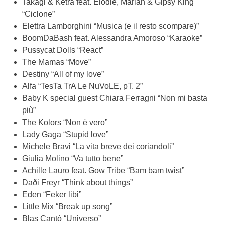
Takagi & Ketra feat. Elodie, Mariah & Gipsy King
“Ciclone”
Elettra Lamborghini “Musica (e il resto scompare)”
BoomDaBash feat. Alessandra Amoroso “Karaoke”
Pussycat Dolls “React”
The Mamas “Move”
Destiny “All of my love”
Alfa “TesTa TrA Le NuVoLE, pT. 2”
Baby K special guest Chiara Ferragni “Non mi basta
più”
The Kolors “Non è vero”
Lady Gaga “Stupid love”
Michele Bravi “La vita breve dei coriandoli”
Giulia Molino “Va tutto bene”
Achille Lauro feat. Gow Tribe “Bam bam twist”
Daði Freyr “Think about things”
Eden “Feker libi”
Little Mix “Break up song”
Blas Cantò “Universo”