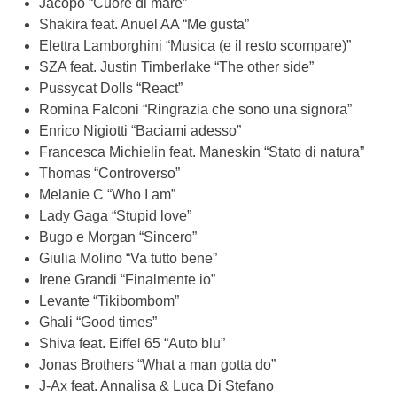
Jacopo “Cuore di mare”
Shakira feat. Anuel AA “Me gusta”
Elettra Lamborghini “Musica (e il resto scompare)”
SZA feat. Justin Timberlake “The other side”
Pussycat Dolls “React”
Romina Falconi “Ringrazia che sono una signora”
Enrico Nigiotti “Baciami adesso”
Francesca Michielin feat. Maneskin “Stato di natura”
Thomas “Controverso”
Melanie C “Who I am”
Lady Gaga “Stupid love”
Bugo e Morgan “Sincero”
Giulia Molino “Va tutto bene”
Irene Grandi “Finalmente io”
Levante “Tikibombom”
Ghali “Good times”
Shiva feat. Eiffel 65 “Auto blu”
Jonas Brothers “What a man gotta do”
J-Ax feat. Annalisa & Luca Di Stefano