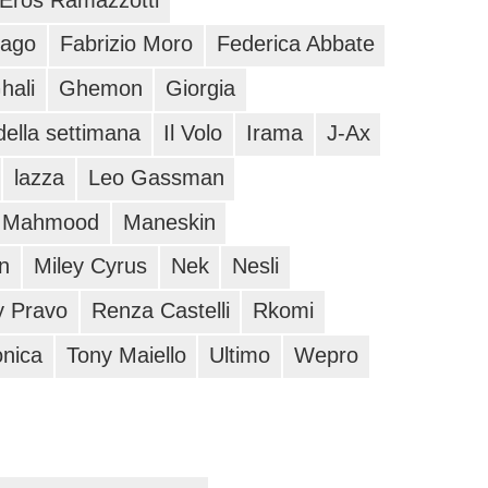
tago
Fabrizio Moro
Federica Abbate
hali
Ghemon
Giorgia
 della settimana
Il Volo
Irama
J-Ax
lazza
Leo Gassman
Mahmood
Maneskin
n
Miley Cyrus
Nek
Nesli
y Pravo
Renza Castelli
Rkomi
nica
Tony Maiello
Ultimo
Wepro