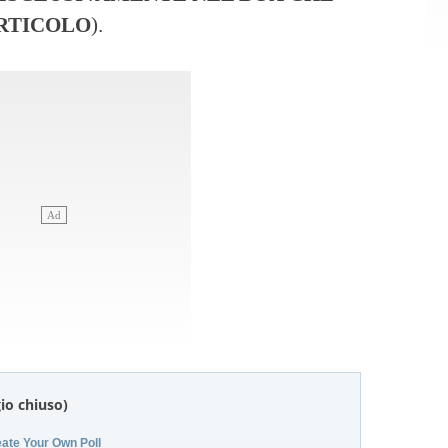
ARTICOLO
).
gio chiuso)
ate Your Own Poll