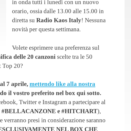
in onda tutti i lunedì con un nuovo
orario, ossia dalle 13.00 alle 15.00 in
diretta su
Radio Kaos Italy
! Nessuna
novità per questa settimana.
Volete esprimere una preferenza sul
sifica delle 20 canzoni
scelte tra le 50
rt Top 20?
al 7 aprile,
mettendo like alla nostra
ndo il vostro preferito nel box qui sotto.
acebook, Twitter e Instagram a partecipare al
g
#BELLACANZONE e #HITCHART
),
he verranno presi in considerazione saranno
ESCLUSIVAMENTE NEL BOX CHE