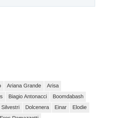
o
Ariana Grande
Arisa
ys
Biagio Antonacci
Boomdabash
Silvestri
Dolcenera
Einar
Elodie
Eros Ramazzotti